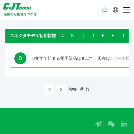
日本語
コネクタモデル初期指標
A
B
C
D
F
H
I
O
O文字で始まる電子部品は 0 点で、現在は 1 ページ目
共0条
共0页