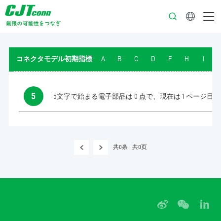
日本語
コネクタモデル初期指標
A
B
C
D
F
H
I
5
5文字で始まる電子部品は 0 点で、現在は 1 ページ目
共0条
共0页