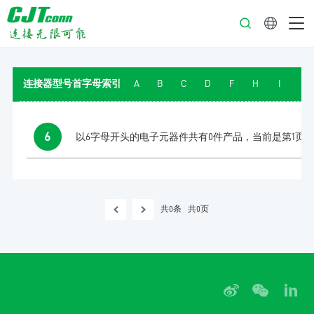
中文
连接器型号首字母索引
A
B
C
D
F
H
I
J
6
以6字母开头的电子元器件共有0件产品，当前是第1页
共0条
共0页